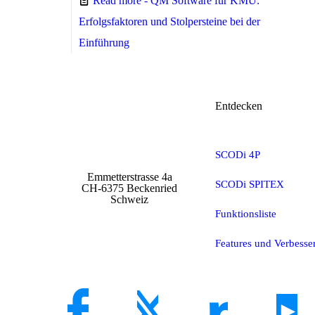
Read more
- QM Software für KMU:
Erfolgsfaktoren und Stolpersteine bei der
Einführung
Entdecken
SCODi 4P
Emmetterstrasse 4a
SCODi SPITEX
CH-6375 Beckenried
Schweiz
Funktionsliste
Features und Verbess